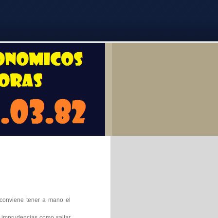
o conviene tener a mano el
r imprudencias como saltar