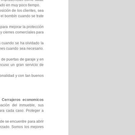
nado en muy poco tiempo.
ción de los clientes, sea
 el bombín cuando se trate
ara mejorar la protección
y cierres comerciales para
s cuando se ha olvidado la
ones cuando sea necesario.
 de puertas de garaje y en
ncuso un gran servicio de
ionalidad y con tan buenos
o
Cerrajeros economicos
uación del inmueble, sus
para cada caso. Proteger a
de se encuentre para abrir
forzado. Somos los mejores