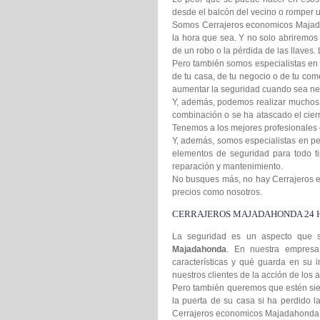
desde el balcón del vecino o romper
Somos Cerrajeros economicos Majadah
la hora que sea. Y no solo abriremos
de un robo o la pérdida de las llaves
Pero también somos especialistas en
de tu casa, de tu negocio o de tu co
aumentar la seguridad cuando sea ne
Y, además, podemos realizar muchos m
combinación o se ha atascado el cier
Tenemos a los mejores profesionales e
Y, además, somos especialistas en per
elementos de seguridad para todo t
reparación y mantenimiento.
No busques más, no hay Cerrajeros e
precios como nosotros.
CERRAJEROS MAJADAHONDA 24 
La seguridad es un aspecto que s
Majadahonda
. En nuestra empresa 
características y qué guarda en su 
nuestros clientes de la acción de los 
Pero también queremos que estén sie
la puerta de su casa si ha perdido l
Cerrajeros economicos Majadahonda 