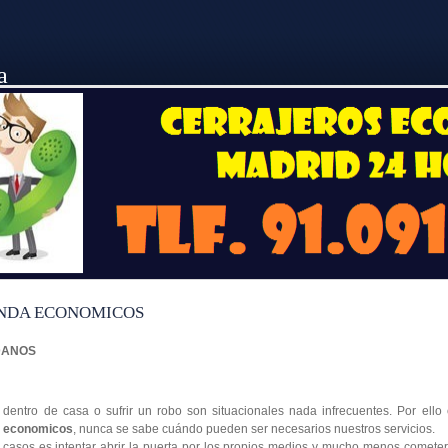
a
NDA ECONOMICOS
NDANOS
s dentro de casa o sufrir un robo son situacionales nada infrecuentes. Por ell
a economicos
, nunca se sabe cuándo pueden ser necesarios nuestros servicios.
casos es intentar abrir la puerta por los propios medios y mucho menos comete