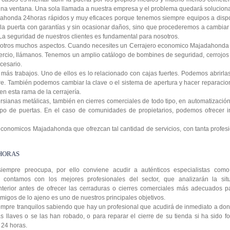
 una ventana. Una sola llamada a nuestra empresa y el problema quedará solucio
onda 24horas rápidos y muy eficaces porque tenemos siempre equipos a disposi
 la puerta con garantías y sin ocasionar daños, sino que procederemos a cambiar
. La seguridad de nuestros clientes es fundamental para nosotros.
 otros muchos aspectos. Cuando necesites un Cerrajero economico Majadahonda p
mercio, llámanos. Tenemos un amplio catálogo de bombines de seguridad, cerrojos 
cesario.
ás trabajos. Uno de ellos es lo relacionado con cajas fuertes. Podemos abrirla
re. También podemos cambiar la clave o el sistema de apertura y hacer reparaci
n esta rama de la cerrajería.
sianas metálicas, también en cierres comerciales de todo tipo, en automatización
ipo de puertas. En el caso de comunidades de propietarios, podemos ofrecer i
conomicos Majadahonda que ofrezcan tal cantidad de servicios, con tanta profes
HORAS
iempre preocupa, por ello conviene acudir a auténticos especialistas com
contamos con los mejores profesionales del sector, que analizarán la sit
interior antes de ofrecer las cerraduras o cierres comerciales más adecuados 
amigos de lo ajeno es uno de nuestros principales objetivos.
mpre tranquilos sabiendo que hay un profesional que acudirá de inmediato a don
as llaves o se las han robado, o para reparar el cierre de su tienda si ha sido 
24 horas.