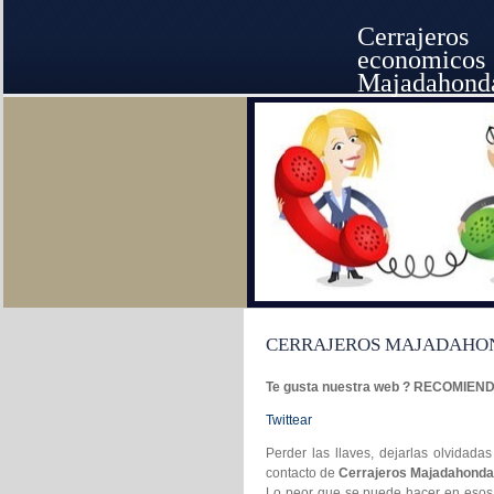
Cerrajeros
economicos
Majadahond
CERRAJEROS MAJADAHO
Te gusta nuestra web ? RECOMIE
Twittear
Perder las llaves, dejarlas olvidada
contacto de
Cerrajeros Majadahond
Lo peor que se puede hacer en esos 