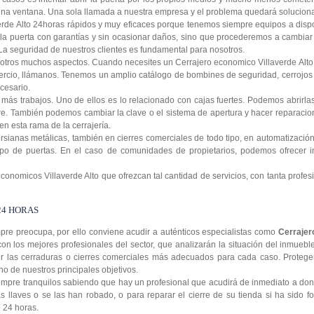
 una ventana. Una sola llamada a nuestra empresa y el problema quedará solucio
de Alto 24horas rápidos y muy eficaces porque tenemos siempre equipos a dispos
 la puerta con garantías y sin ocasionar daños, sino que procederemos a cambiar
. La seguridad de nuestros clientes es fundamental para nosotros.
otros muchos aspectos. Cuando necesites un Cerrajero economico Villaverde Alto 
mercio, llámanos. Tenemos un amplio catálogo de bombines de seguridad, cerrojos 
cesario.
ás trabajos. Uno de ellos es lo relacionado con cajas fuertes. Podemos abrirla
re. También podemos cambiar la clave o el sistema de apertura y hacer reparaci
n esta rama de la cerrajería.
sianas metálicas, también en cierres comerciales de todo tipo, en automatización
ipo de puertas. En el caso de comunidades de propietarios, podemos ofrecer i
nomicos Villaverde Alto que ofrezcan tal cantidad de servicios, con tanta profes
24 HORAS
re preocupa, por ello conviene acudir a auténticos especialistas como
Cerrajer
n los mejores profesionales del sector, que analizarán la situación del inmueble,
er las cerraduras o cierres comerciales más adecuados para cada caso. Proteger
no de nuestros principales objetivos.
mpre tranquilos sabiendo que hay un profesional que acudirá de inmediato a don
as llaves o se las han robado, o para reparar el cierre de su tienda si ha sido 
 24 horas.