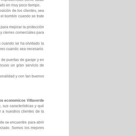
nado en muy poco tiempo.
ición de los clientes, sea
 el bombín cuando se trate
para mejorar la protección
y cierres comerciales para
s cuando se ha olvidado la
ones cuando sea necesario.
 de puertas de garaje y en
ncuso un gran servicio de
ionalidad y con tan buenos
os economicos Villaverde
 sus características y qué
 a nuestros clientes de la
de se encuentre para abrir
forzado. Somos los mejores