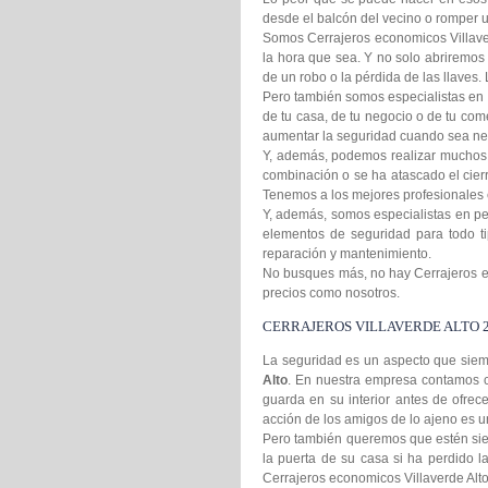
desde el balcón del vecino o romper
Somos Cerrajeros economicos Villaver
la hora que sea. Y no solo abriremos
de un robo o la pérdida de las llaves
Pero también somos especialistas en 
de tu casa, de tu negocio o de tu co
aumentar la seguridad cuando sea ne
Y, además, podemos realizar muchos m
combinación o se ha atascado el cier
Tenemos a los mejores profesionales e
Y, además, somos especialistas en per
elementos de seguridad para todo t
reparación y mantenimiento.
No busques más, no hay Cerrajeros eco
precios como nosotros.
CERRAJEROS VILLAVERDE ALTO 
La seguridad es un aspecto que siemp
Alto
. En nuestra empresa contamos co
guarda en su interior antes de ofrec
acción de los amigos de lo ajeno es u
Pero también queremos que estén sie
la puerta de su casa si ha perdido l
Cerrajeros economicos Villaverde Alto