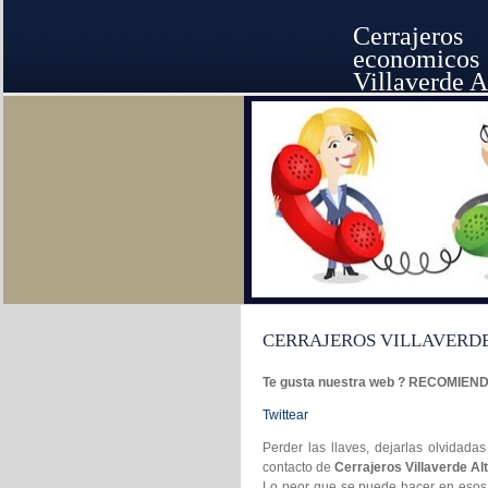
Cerrajeros
economicos
Villaverde A
CERRAJEROS VILLAVERD
Te gusta nuestra web ? RECOMIE
Twittear
Perder las llaves, dejarlas olvidada
contacto de
Cerrajeros Villaverde A
Lo peor que se puede hacer en esos 