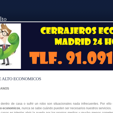
lto
E ALTO ECONOMICOS
NDANOS
s dentro de casa o sufrir un robo son situacionales nada infrecuentes. Por ell
lto economicos
, nunca se sabe cuándo pueden ser necesarios nuestros servicios.
casos es intentar abrir la puerta por los propios medios y mucho menos comete