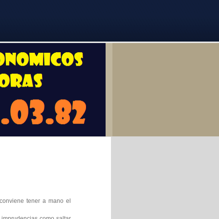
o conviene tener a mano el
r imprudencias como saltar